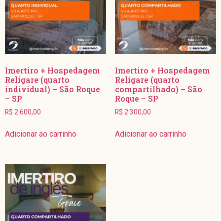
Imertiro + Hospedagem
Imertiro + Hospedagem
Religare (quarto
Religare (quarto
individual) – São Roque
compartilhado) – São
– SP
Roque – SP
R$
2.600,00
R$
2.300,00
Adicionar ao carrinho
Adicionar ao carrinho