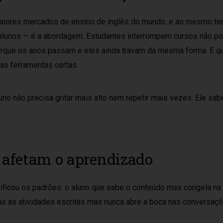
iores mercados de ensino de inglês do mundo, e ao mesmo tem
 alunos — é a abordagem. Estudantes interrompem cursos não 
, porque os anos passam e eles ainda travam da mesma forma. E q
as ferramentas certas.
no não precisa gritar mais alto nem repetir mais vezes. Ele sab
afetam o aprendizado
ficou os padrões: o aluno que sabe o conteúdo mas congela na ho
s as atividades escritas mas nunca abre a boca nas conversa