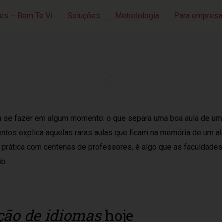
es – Bem Te Vi
Soluções
Metodologia
Para empres
Início
Sobre Nós
Fundadores
Sol
sa se fazer em algum momento: o que separa uma boa aula de u
tos explica aquelas raras aulas que ficam na memória de um al
prática com centenas de professores, é algo que as faculdades
o.
ção de idiomas
hoje