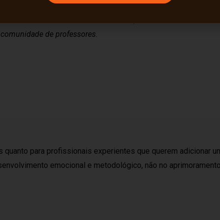
 Método Bem-Te-Vi, acesso à vitrine de professores credenciados
 comunidade de professores.
 quanto para profissionais experientes que querem adicionar um
desenvolvimento emocional e metodológico, não no aprimoramento 