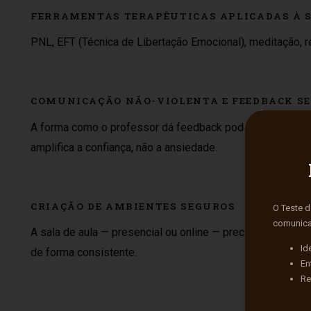
FERRAMENTAS TERAPÊUTICAS APLICADAS À 
PNL, EFT (Técnica de Libertação Emocional), meditação, r
COMUNICAÇÃO NÃO-VIOLENTA E FEEDBACK S
A forma como o professor dá feedback pode destravar ou 
amplifica a confiança, não a ansiedade.
CRIAÇÃO DE AMBIENTES SEGUROS
O Teste 
comunica
A sala de aula — presencial ou online — precisa ser um esp
Id
de forma consistente.
En
Re