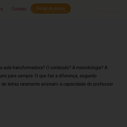
as
Contato
Portal do Aluno
uções
Metodologia
Para empresas
Contato
Portal do Aluno
ma aula transformadora? O conteúdo? A metodologia? A
uno para sempre. O que faz a diferença, segundo
 de letras raramente ensinam: a capacidade do professor