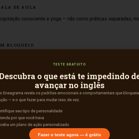
SALA DE AULA
espiração consciente e yoga — não como práticas separadas, mas
EM BLOQUEIO
aprofundar o bloqueio do aluno. Você vai aprender a comunicar
TESTE GRATUITO
Descubra o que está te impedindo d
avançar no inglês
do Eneagrama revela os padrões emocionais e comportamentais que bloquei
ção — e o que fazer para mudar isso de vez.
aço onde o aluno relaxa o suficiente para tentar, errar, tentar d
entifique seu tipo de personalidade
tenda por que você trava
ceba um plano de ação personalizado
Fazer o teste agora — é grátis