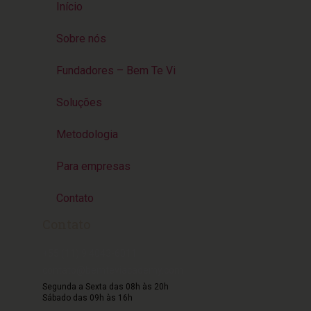
Início
Sobre nós
Fundadores – Bem Te Vi
Soluções
Metodologia
Para empresas
Contato
Contato
+55 (11) 9 4043-6011
contato@bemteviacademy.com
Segunda a Sexta das 08h às 20h
Sábado das 09h às 16h